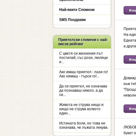
Най-яките Спомени
SMS Поздрави
Прияте
На еди
Приятелски спомени с най-
Едната
висок рейтинг
а друга
С цветя си жизнения път
постилай, със рози, люляци
и...
Ако имаш приятел - пази го!
Ако нямаш - търси го!...
Довижд
към те
Да си приятел, не означава
"Проща
да познаваш някого, а да
си...
неволн
Живота не струва нищо и
нищо не струва колкото
един...
Истината боли, но това не
ЛЮБОВ
означава, че лъжата лекува.
букет о