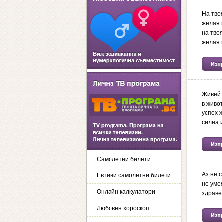
На тво
желая 
на тво
желая 
Живей 
в живот
успех 
силна 
Самолетни билети
Аз не с
Евтини самолетни билети
не уме
Онлайн калкулатори
здраве
Любовен хороскоп