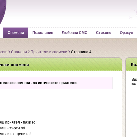
Спомени
Пожелания
Любовни СМС
Стихове
Оракул
.com
Спомени
Приятелски спомени
Страница 4
лски спомени
Ка
Ви
телски спомени - за истинските приятели.
ка
ш приятел - пази го!
аш - търси го!
 ли го - цени го!