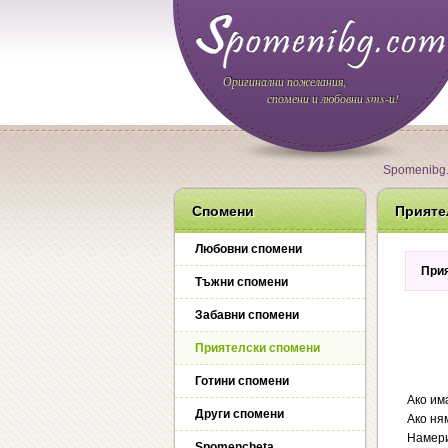
Оригинални пожелания,
спомени и любовни sms-и!
Spomenibg
Спомени
Прияте
Любовни спомени
Прия
Тъжни спомени
Забавни спомени
Приятелски спомени
Готини спомени
Ако има
Други спомени
Ако ням
Намериш
Spomencheta