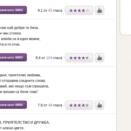
9.1 от
85
гласа
лки най-добри те бяха.
н чин стояха.
 влюби се в едно момче,
та и го отне.
8.4 от
104
гласа
ане, приятелко любима,
б отправям следните слова:
вай, ако нещо съм сгрешила,
и грешки са били това".
7.8 от
48
гласа
, ПРИЯТЕЛСТВО И ДРУЖБА,
т алени цветя,