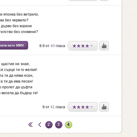
и японка без ветрило,
ма без червило?
 дърво без корени
телство без спомени?
8.9 от
40
гласа
е щастие не зная,
се сърце ти го желая!
та ти да няма есен,
а ти да има песен!
о пролет да цъфти
о весела да бъдеш ти!
9 от
41
гласа
2
3
4