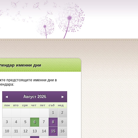
лендар именни дни
жте предстоящите именни дни в
лендара:
Август 2026
пон
вто
сря
чет
пет
съб
нед
1
2
3
4
5
6
7
8
9
10
11
12
13
14
15
16