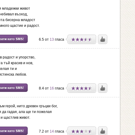
я младежки живот
небивал възход,
ята бисерна младост
много щастие и радост.
6.5 от
13
гласа
в радост и упорство,
а тъй красив и нов,
желая ти и
истинска любов.
8.4 от
16
гласа
ъм герой, нито древен гръцки бог,
я да гадая, ала ще ти пожелая
 и щастлив живот.
7.2 от
14
гласа