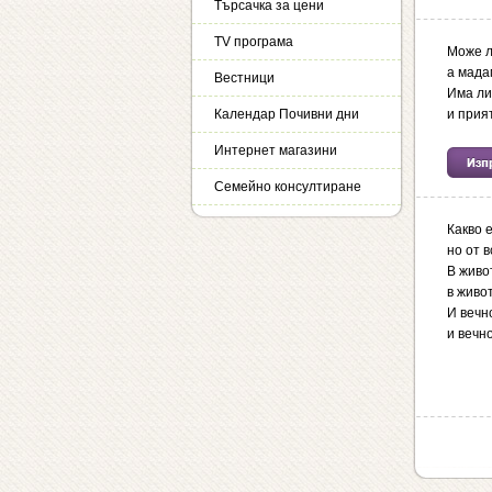
Търсачка за цени
TV програма
Може л
а мада
Вестници
Има ли
Календар Почивни дни
и прия
Интернет магазини
Семейно консултиране
Какво 
но от в
В живо
в живот
И вечн
и вечн