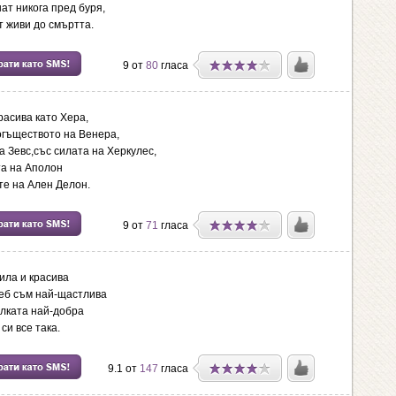
ат никога пред буря,
т живи до смъртта.
9 от
80
гласа
расива като Хера,
огъществото на Венера,
а Зевс,със силата на Херкулес,
та на Аполон
ите на Ален Делон.
9 от
71
гласа
мила и красива
теб съм най-щастлива
лката най-добра
си все така.
9.1 от
147
гласа