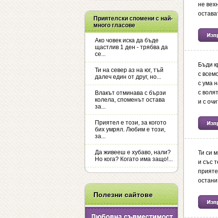
не вехн
остава
Приятелски спомени с най-
много гласове
Ако човек иска да бъде
щастлив 1 ден - трябва да
се...
Бъди к
Ти на север аз на юг, тъй
с всем
далеч един от друг, но...
с ума н
с воля
Влакът отминава с бързи
колела, споменът остава
и с оч
за...
Приятел е този, за когото
бих умрял. Любим е този,
за...
Да живееш е хубаво, нали?
Ти си 
Но кога? Когато има защо!...
и със 
прияте
остани 
Полезни сайтове